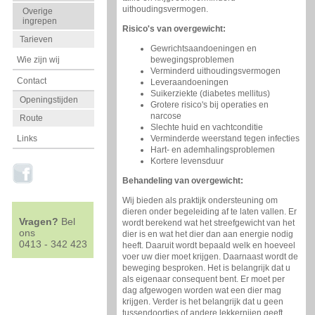
uithoudingsvermogen.
Overige
ingrepen
Risico's van overgewicht:
Tarieven
Gewrichtsaandoeningen en
bewegingsproblemen
Wie zijn wij
Verminderd uithoudingsvermogen
Contact
Leveraandoeningen
Suikerziekte (diabetes mellitus)
Openingstijden
Grotere risico's bij operaties en
narcose
Route
Slechte huid en vachtconditie
Verminderde weerstand tegen infecties
Links
Hart- en ademhalingsproblemen
Kortere levensduur
Behandeling van overgewicht:
Wij bieden als praktijk ondersteuning om
dieren onder begeleiding af te laten vallen. Er
Vragen?
Bel
wordt berekend wat het streefgewicht van het
ons
dier is en wat het dier dan aan energie nodig
0413 - 342 423
heeft. Daaruit wordt bepaald welk en hoeveel
voer uw dier moet krijgen. Daarnaast wordt de
beweging besproken. Het is belangrijk dat u
als eigenaar consequent bent. Er moet per
dag afgewogen worden wat een dier mag
krijgen. Verder is het belangrijk dat u geen
tussendoortjes of andere lekkernijen geeft.