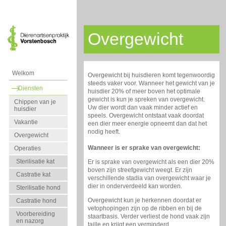
Overgewicht
Welkom
Overgewicht bij huisdieren komt tegenwoordig
steeds vaker voor. Wanneer het gewicht van je
Diensten
huisdier 20% of meer boven het optimale
gewicht is kun je spreken van overgewicht.
Chippen van je
Uw dier wordt dan vaak minder actief en
huisdier
speels. Overgewicht ontstaat vaak doordat
Vakantie
een dier meer energie opneemt dan dat het
nodig heeft.
Overgewicht
Wanneer is er sprake van overgewicht:
Operaties
Sterilisatie kat
Er is sprake van overgewicht als een dier 20%
boven zijn streefgewicht weegt. Er zijn
Castratie kat
verschillende stadia van overgewicht waar je
dier in onderverdeeld kan worden.
Sterilisatie hond
Overgewicht kun je herkennen doordat er
Castratie hond
vetophopingen zijn op de ribben en bij de
Voorbereiding
staartbasis. Verder verliest de hond vaak zijn
en nazorg
taille en krijgt een verminderd