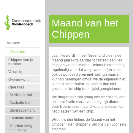
Maand van het
Chippen
Welkom
Diensten
Jaarlijks wordt in heel Nederland tijdens de
Chippen van je
maand
juni
extra aandacht besteed aan het
huisdier
chippen van huisdieren. Helaas komt het nog
regelmatig voor dat we gevonden (en soms
Vakantie
ook gewonde) dieren niet met hun baasje
kunnen herenigen omdat we de eigenaar niet
Overgewicht
kunnen achterhalen. Het dier is dan niet
Operaties
gechipt, of de chip is niet juist geregistreerd.
Sterilisatie kat
We dragen daarom graag ons steentje bij aan
de identificatie van zoveel mogelijk dieren
Castratie kat
door tijdens deze maand korting te geven op
Sterilisatie hond
het plaatsen van een chip.
Castratie hond
Wilt u uw dier tijdens de Maand van het
Chippen laten chippen? Bel ons dan voor een
Voorbereiding
afspraak.
en nazorg