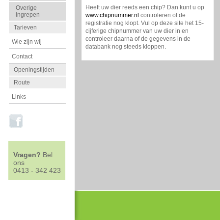
Heeft uw dier reeds een chip? Dan kunt u op
Overige
ingrepen
www.chipnummer.nl
controleren of de
registratie nog klopt. Vul op deze site het 15-
Tarieven
cijferige chipnummer van uw dier in en
controleer daarna of de gegevens in de
Wie zijn wij
databank nog steeds kloppen.
Contact
Openingstijden
Route
Links
Vragen?
Bel
ons
0413 - 342 423