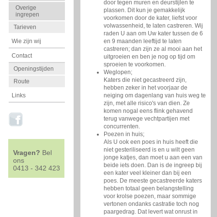
door tegen muren en deurstijlen te
Overige
plassen. Dit kun je gemakkelijk
ingrepen
voorkomen door de kater, liefst voor
volwassenheid, te laten castreren. Wij
Tarieven
raden U aan om Uw kater tussen de 6
en 9 maanden leeftijd te laten
Wie zijn wij
castreren; dan zijn ze al mooi aan het
Contact
uitgroeien en ben je nog op tijd om
sproeien te voorkomen.
Openingstijden
Weglopen;
Katers die niet gecastreerd zijn,
Route
hebben zeker in het voorjaar de
neiging om dagenlang van huis weg te
Links
zijn, met alle risico's van dien. Ze
komen nogal eens flink gehavend
terug vanwege vechtpartijen met
concurrenten.
Poezen in huis;
Als U ook een poes in huis heeft die
niet gesteriliseerd is en u wilt geen
Vragen?
Bel
jonge katjes, dan moet u aan een van
ons
beide iets doen. Dan is de ingreep bij
0413 - 342 423
een kater veel kleiner dan bij een
poes. De meeste gecastreerde katers
hebben totaal geen belangstelling
voor krolse poezen, maar sommige
vertonen ondanks castratie toch nog
paargedrag. Dat levert wat onrust in