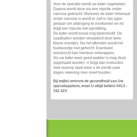
Voor de operatie wordt uw kater nagekeken.
Daarna wordt deze via een injectie onder
narcose gebracht. Wanneer de kater helemaal
onder narcose is wordt er zalf in zijn ogen
gedaan om uitdroging te voorkomen en hij
krijgt een injectie met pijnstilling.
De kater wordt locaal nog bijverdoofd. De
zaadballen worden verwijderd door twee
kleine sneetjes. Na het afbinden wordt het
huidwondje niet gehecht. Eventueel
wondvocht kan hierdoor ontsnappen.
Als uw kater weer goed wakker is mag deze
opgehaald worden. U krijgt dan instructies
mee waarop staat waar u de eerste paar
dagen rekening mee moet houden.
Bij twijfel omtrent de gezondheid van Uw
operatiepatient, moet U altijd bellen! 0413 -
342 423