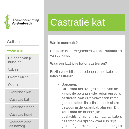
Castratie kat
Welkom
Wat is castratie?
Diensten
Castratie is het wegnemen van de zaadballen
van de kater.
Chippen van je
huisdier
Waarom laat je je kater castreren?
Vakantie
Er zijn verschillende redenen om je kater te
laten castreren:
Overgewicht
Sproeien;
Operaties
Dit is voor het overgrote deel van de
Sterilisatie kat
katers de belangrijkste reden om ze te
castreren. Van elke volwassen kater
Castratie kat
gaat de urine flink stinken, ook als ze
Sterilisatie hond
gewoon in de kattenbak plassen. Dit
komt door de mannelijke
Castratie hond
geslachtshormonen. Een aantal katers
gaat rond die tijd ook overal in "zijn
Voorbereiding
gebied" geurmarkeringen aanbrengen
en nazorg