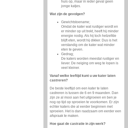
huis op, maar in ieder geval geen
jonge katjes.
Wat zijn de gevolgen?
Gewichtstoename;
Omdat de kater wat rustiger wordt en
er minder op uit trekt, heeft hij minder
energie nodig. Als hij toch hetzelfde
blijft eten, wordt hij dikker. Dus is het
verstandig om de kater wat minder
eten te geven.
Gedrag;
De katers worden meestal rustiger en
liever. De neiging om weg te lopen is
veel kleiner.
Vanaf welke leeftijd kunt u uw kater laten
castreren?
De beste leeftijd om een kater te laten
castreren is tussen de 6 en 9 maanden. Dan
zijn ze al mooi aan het uitgroeien en ben je
nog op tijd op sproeien te voorkomen. Er zijn
echter katers die al eerder beginnen met
sproeien. Het is dan raadzaam om eerder een
afspraak te maken.
Hoe gaat de castratie in zijn werk?